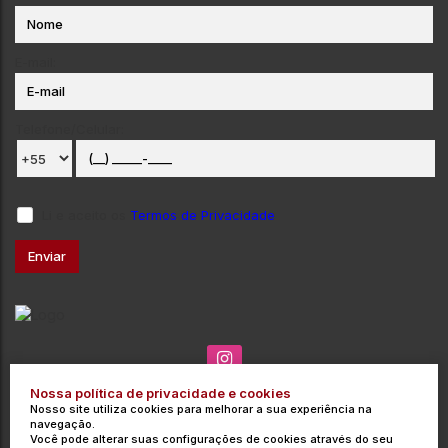
E-mail:
Telefone/Celular:
Li e aceito os
Termos de Privacidade
Nossa política de privacidade e cookies
(035) 3715-3000
contato@integrata.com.br
Nosso site utiliza cookies para melhorar a sua experiência na
Rua Barros Cobra
,
271
,
Centro
,
Poços de Caldas
,
MG
,
Brasil
navegação.
Você pode alterar suas configurações de cookies através do seu
CRECI: 9454-J