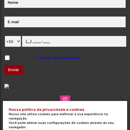
E-mail:
Telefone/Celular:
Li e aceito os
Termos de Privacidade
Nossa política de privacidade e cookies
(035) 3715-3000
contato@integrata.com.br
Nosso site utiliza cookies para melhorar a sua experiência na
Rua Barros Cobra
,
271
,
Centro
,
Poços de Caldas
,
MG
,
Brasil
navegação.
Você pode alterar suas configurações de cookies através do seu
CRECI: 9454-J
navegador.