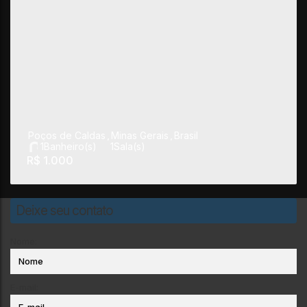
Poços de Caldas
,
Minas Gerais
,
Brasil
1
Banheiro(s)
1
Sala(s)
R$
1.000
Deixe seu contato
Nome:
E-mail: