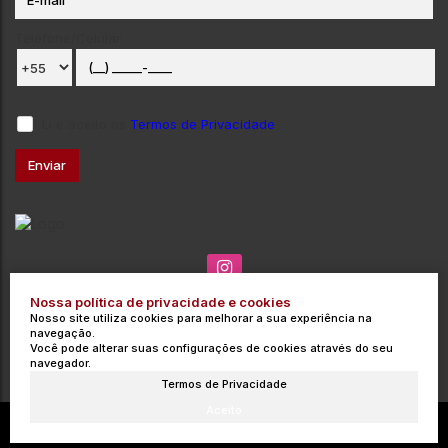
Telefone/Celular:
Li e aceito os
Termos de Privacidade
Nossa política de privacidade e cookies
(035) 3715-3000
contato@integrata.com.br
Nosso site utiliza cookies para melhorar a sua experiência na
Rua Barros Cobra
,
271
,
Centro
,
Poços de Caldas
,
MG
,
Brasil
navegação.
Você pode alterar suas configurações de cookies através do seu
CRECI: 9454-J
navegador.
Termos de Privacidade
Aceito