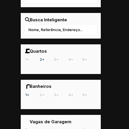
Busca Inteligente
Quartos
1+
2+
3+
4+
5+
Banheiros
1+
2+
3+
4+
5+
Vagas de Garagem