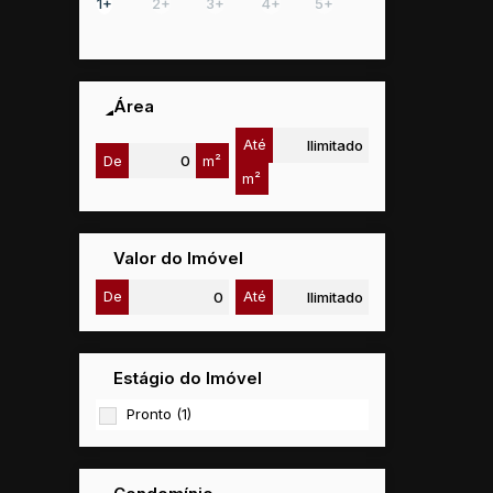
1+
2+
3+
4+
5+
Área
Até
De
m²
m²
Valor do Imóvel
De
Até
Estágio do Imóvel
Pronto (1)