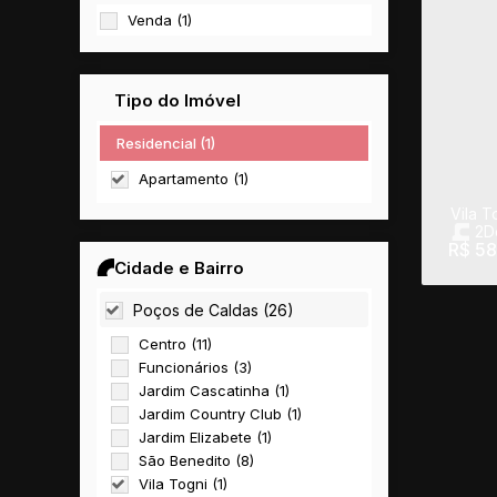
Venda (1)
Tipo do Imóvel
Residencial (1)
Apartamento (1)
Vila T
2
D
R$
58
Útil
Cidade e Bairro
Poços de Caldas (26)
Centro (11)
Funcionários (3)
Jardim Cascatinha (1)
Jardim Country Club (1)
Jardim Elizabete (1)
São Benedito (8)
Vila Togni (1)