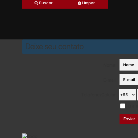
Buscar
Limpar
Deixe seu contato
Nome:
E-mail:
Telefone/Celular:
Li e 