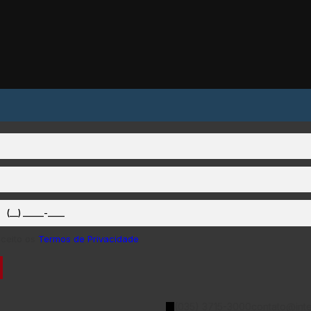
aceito os
Termos de Privacidade
(035) 3715-3000
contato@inte