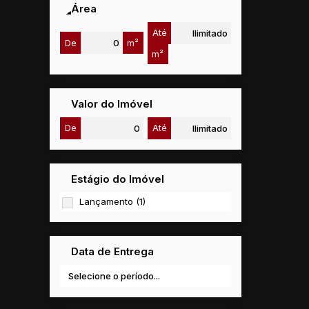
Área
Até
De
m²
m²
Valor do Imóvel
De
Até
Estágio do Imóvel
Lançamento (1)
Data de Entrega