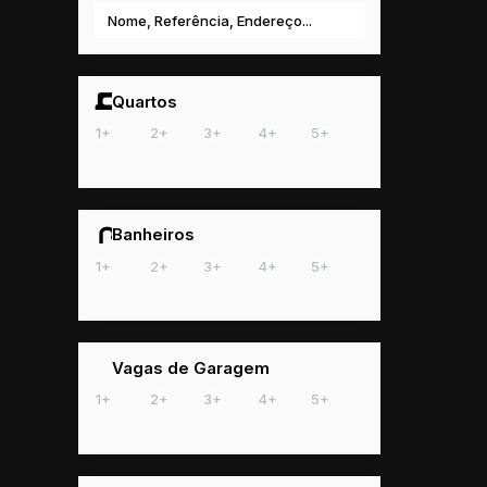
Quartos
1+
2+
3+
4+
5+
Banheiros
1+
2+
3+
4+
5+
Vagas de Garagem
1+
2+
3+
4+
5+