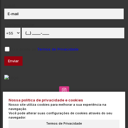
E-mail:
Telefone/Celular:
Li e aceito os
Termos de Privacidade
Nossa política de privacidade e cookies
(035) 3715-3000
contato@integrata.com.br
Nosso site utiliza cookies para melhorar a sua experiência na
Rua Barros Cobra
,
271
,
Centro
,
Poços de Caldas
,
MG
,
Brasil
navegação.
Você pode alterar suas configurações de cookies através do seu
CRECI: 9454-J
navegador.
Termos de Privacidade