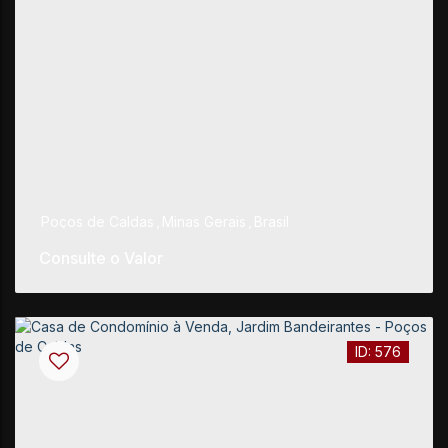
Poços de Caldas
,
Minas Gerais
,
Brasil
Consulte o Valor
576