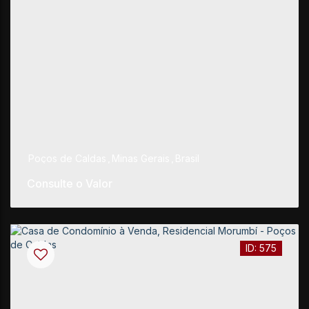
Poços de Caldas
,
Minas Gerais
,
Brasil
Consulte o Valor
575