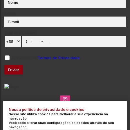
E-mail:
Telefone/Celular:
Li e aceito os
Termos de Privacidade
Nossa política de privacidade e cookies
(035) 3715-3000
contato@integrata.com.br
Nosso site utiliza cookies para melhorar a sua experiência na
Rua Barros Cobra
,
271
,
Centro
,
Poços de Caldas
,
MG
,
Brasil
navegação.
Você pode alterar suas configurações de cookies através do seu
CRECI: 9454-J
navegador.