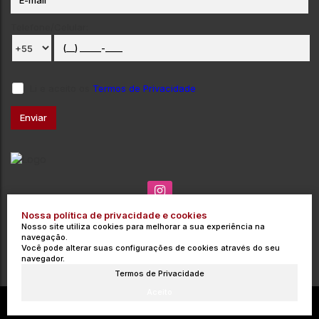
Telefone/Celular:
Li e aceito os
Termos de Privacidade
Nossa política de privacidade e cookies
(035) 3715-3000
contato@integrata.com.br
Nosso site utiliza cookies para melhorar a sua experiência na
Rua Barros Cobra
,
271
,
Centro
,
Poços de Caldas
,
MG
,
Brasil
navegação.
Você pode alterar suas configurações de cookies através do seu
CRECI: 9454-J
navegador.
Termos de Privacidade
Aceito