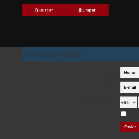
Buscar
Limpar
Deixe seu contato
Nome:
E-mail:
Telefone/Celular:
Li e 