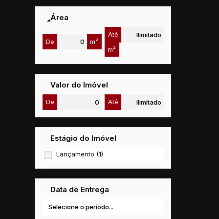
Área
Até
De
m²
m²
Valor do Imóvel
De
Até
Estágio do Imóvel
Lançamento (1)
Data de Entrega