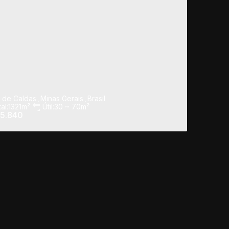
 de Caldas
,
Minas Gerais
,
Brasil
al:
1321m²
Útil:
30 ~ 70m²
5.840