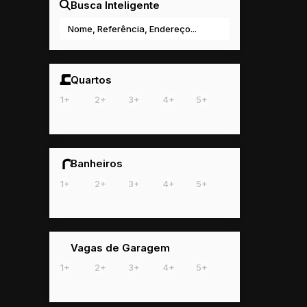
Busca Inteligente
Quartos
1+
2+
3+
4+
5+
Banheiros
1+
2+
3+
4+
5+
Vagas de Garagem
1+
2+
3+
4+
5+