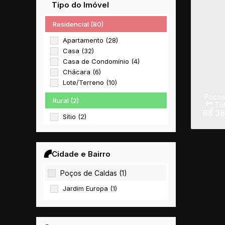
Tipo do Imóvel
Residencial (80)
Apartamento (28)
Casa (32)
Casa de Condomínio (4)
Chácara (6)
Lote/Terreno (10)
Poços
Rural (2)
Tot
R$
36
Sítio (2)
Comercial (1)
Salas Comerciais (1)
Cidade e Bairro
Misto (1)
Poços de Caldas (1)
Residencial e Comercial (1)
Jardim Europa (1)