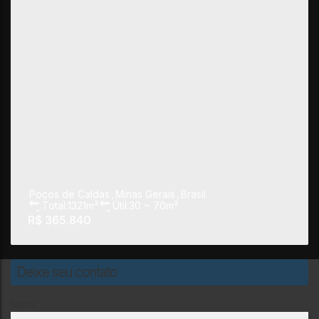
Poços de Caldas
,
Minas Gerais
,
Brasil
Total:
1321m²
Útil:
30 ~ 70m²
R$
365.840
Deixe seu contato
Nome: