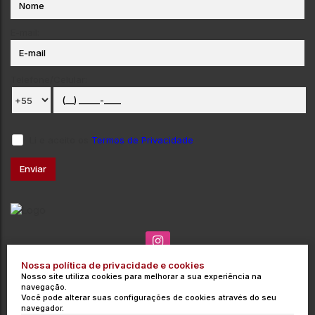
E-mail:
Telefone/Celular:
Li e aceito os
Termos de Privacidade
Nossa política de privacidade e cookies
(035) 3715-3000
contato@integrata.com.br
Nosso site utiliza cookies para melhorar a sua experiência na
Rua Barros Cobra
,
271
,
Centro
,
Poços de Caldas
,
MG
,
Brasil
navegação.
Você pode alterar suas configurações de cookies através do seu
CRECI: 9454-J
navegador.