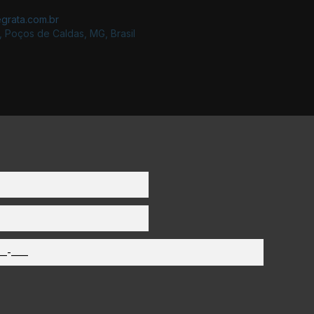
grata.com.br
,
Poços de Caldas
,
MG
,
Brasil