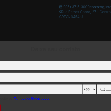
(035) 3715-3000
contato@inte
Rua Barros Cobra
,
271
,
Centro
CRECI: 9454-J
Deixe seu contato
aceito os
Termos de Privacidade