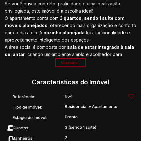
Se você busca conforto, praticidade e uma localização
privilegiada, este imóvel é a escolha ideal!
O apartamento conta com
3 quartos, sendo 1 suíte com
móveis planejados
, oferecendo mais organização e conforto
para o dia a dia. A
cozinha planejada
traz funcionalidade e
aproveitamento inteligente dos espaços.
A área social é composta por
sala de estar integrada à sala
de jantar
, criando um ambiente amplo e acolhedor para
receber familiares e amigos. O imóvel dispõe ainda de uma
Ver mais...
agradável
varanda gourmet
, perfeita para momentos de
lazer e confraternização.
Características do Imóvel
🔹 3 quartos, sendo 1 suíte planejada
🔹 Cozinha planejada
654
Referência:
🔹 Sala de estar e jantar integradas
🔹 Varanda gourmet
Residencial
»
Apartamento
Tipo de Imóvel:
🔹 Banheiro social
Pronto
Estágio do Imóvel:
🔹 Lavabo
📍 Localização privilegiada na região central de Poços de
3 (sendo 1 suíte)
Quartos:
Caldas, próxima a comércios, serviços, escolas e tudo o que
2
Banheiros: