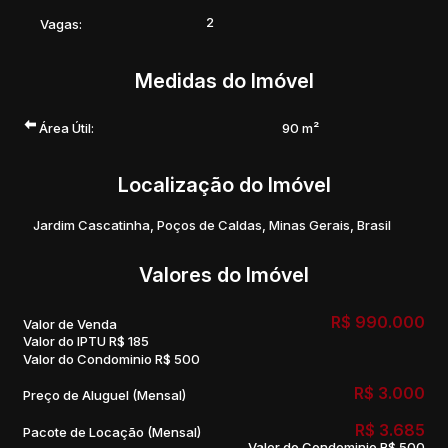
você precisa para viver com mais comodidade.
2
Vagas:
📲
Entre em contato e agende sua visita para conhecer
este excelente imóvel!
Medidas do Imóvel
#PoçosDeCaldas #ApartamentoÀVenda
Área Útil:
90 m²
#ImóveisPoçosDeCaldas #ApartamentoCentral
#VarandaGourmet #ApartamentoComPlanejados
Localização do Imóvel
#FinanciamentoImobiliário #Permuta #SeuNovoLar
#OportunidadeImobiliária #IntegrataImóveis #VemMorarBem
Jardim Cascatinha
,
Poços de Caldas
,
Minas Gerais
,
Brasil
Valores do Imóvel
R$
990.000
Valor de Venda
Valor do IPTU
R$
185
Valor do Condominio
R$
500
R$
3.000
Preço de Aluguel (Mensal)
R$
3.685
Pacote de Locação (Mensal)
Valor do Condominio
R$
500