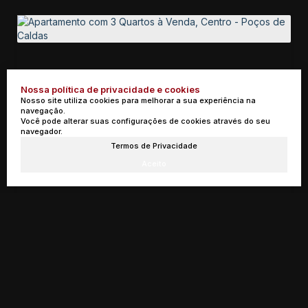
Nossa política de privacidade e cookies
Nosso site utiliza cookies para melhorar a sua experiência na
navegação.
Você pode alterar suas configurações de cookies através do seu
navegador.
Termos de Privacidade
Aceito
Apartamento com 3 Quartos à Venda, Centro - Poços de Caldas
R$
1.050.000
Poços de Caldas, Minas Gerais, Brasil
3
2
2
1
2
96m²