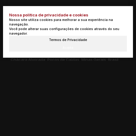
Nossa política de privacidade e cookies
Nosso site utiliza cookies para melhorar a sua experiência na
navegação.
Você pode alterar suas configurações de cookies através do seu
navegador.
Casa com 3 Quartos à Venda, Chácara Alvorada - Poços de Caldas
Termos de Privacidade
Aceito
R$
480.000
Chácara Alvorada, Poços de Caldas, Minas Gerais, Brasil
3
1
1
1
294m²