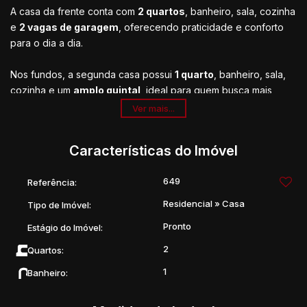
A casa da frente conta com
2 quartos
, banheiro, sala, cozinha
e
2 vagas de garagem
, oferecendo praticidade e conforto
para o dia a dia.
Nos fundos, a segunda casa possui
1 quarto
, banheiro, sala,
cozinha e um
amplo quintal
, ideal para quem busca mais
espaço e versatilidade.
Ver mais...
Uma ótima opção para moradia familiar, investimento ou
Características do Imóvel
geração de renda com locação.
649
Referência:
Residencial
»
Casa
Tipo de Imóvel:
Pronto
Estágio do Imóvel:
2
Quartos:
1
Banheiro: