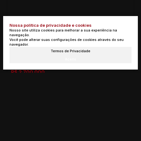
Nossa política de privacidade e cookies
Nosso site utiliza cookies para melhorar a sua experiência na
navegação.
Você pode alterar suas configurações de cookies através do seu
navegador.
Termos de Privacidade
Casa com 4 Quartos à Venda, Bortolan Norte II - Poços de Caldas
Aceito
R$
2.700.000
Poços de Caldas, Minas Gerais, Brasil
4
6
2
4
2
288m²
827m²