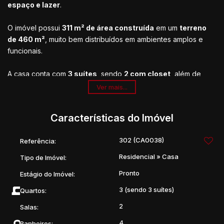
espaço e lazer
.
O imóvel possui
311 m² de área construída
em um
terreno
de 460 m²
, muito bem distribuídos em ambientes amplos e
funcionais.
A casa conta com
3 suítes
, sendo
2 com closet
, além de
sala de estar
,
sala de jantar
,
cozinha
,
escritório
,
Ver mais...
lavanderia
e
4 banheiros
. Dispõe ainda de
3 vagas de
garagem
.
Características do Imóvel
Na área de lazer, o imóvel oferece uma estrutura completa
302
(CA0038)
Referência:
com
área gourmet
,
sauna
,
piscina
e
academia
, ideal para
momentos de descanso e confraternização com a família e
Residencial
»
Casa
Tipo de Imóvel:
amigos.
Pronto
Estágio do Imóvel:
Uma excelente opção para quem busca conforto,
3 (sendo 3 suítes)
Quartos:
privacidade e qualidade de vida em uma das regiões mais
2
Salas:
valorizadas da cidade.
4
Banheiros: