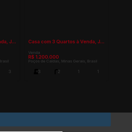
Casa com 3 Quartos à Venda, Jardim Europa - Poços de Caldas
Casa com 3 Quartos à Venda, Jardim Novo Mundo - Poços de Caldas
R$
1.200.000
rasil
Poços de Caldas, Minas Gerais, Brasil
3
3
2
1
1
300m²
2
217m²
3m²