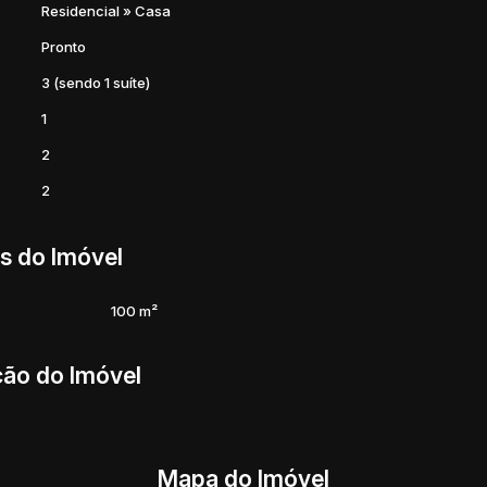
 madeira maciça para até 10 pessoas, ar-condicionado e
Residencial
»
Casa
os e familiares com conforto e sofisticação.
Pronto
3 (sendo 1 suíte)
1
2
2
s do Imóvel
ade de vida, segurança e lazer para toda a família, em um
100 m²
ção do Imóvel
bientes prontos para morar.
Mapa do Imóvel