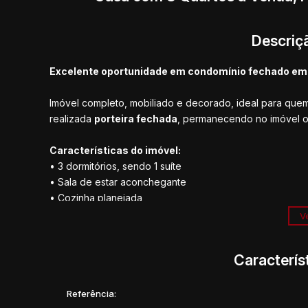
Descriç
Excelente oportunidade em condomínio fechado em
Imóvel completo, mobiliado e decorado, ideal para quem
realizada
porteira fechada
, permanecendo no imóvel o
Características do imóvel:
• 3 dormitórios, sendo 1 suíte
• Sala de estar aconchegante
• Cozinha planejada
• Lavabo
Ve
• 1 banheiro social
• Lavanderia
Caracterís
Destaque especial: Varanda Gourmet
Ampla varanda gourmet coberta, com acabamento de alt
Referência: