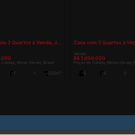
Casa com 3 Quartos à Venda, Jardim do Contorno - Poços de Caldas
.000
R$
1.090.000
 Caldas, Minas Gerais, Brasil
Poços de Caldas, Minas Gerais, B
1
1
250m²
3
4
2
4
162m²