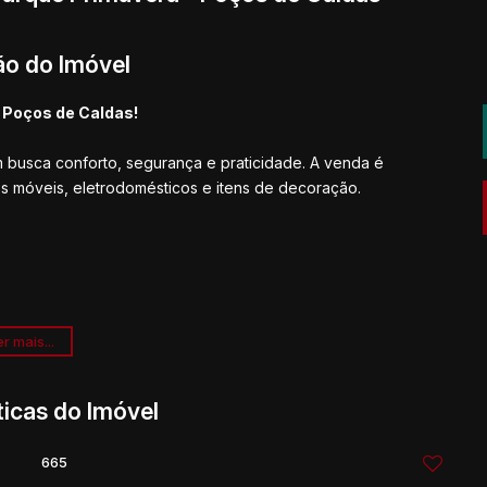
ão do Imóvel
 Poços de Caldas!
 busca conforto, segurança e praticidade. A venda é
s móveis, eletrodomésticos e itens de decoração.
r mais...
ticas do Imóvel
o padrão, equipada com churrasqueira inox embutida,
665