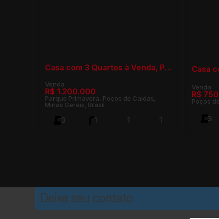
Casa com 3 Quartos à Venda, Parque Primavera - Poços de Caldas
R$
1.200.000
R$
750
Parque Primavera, Poços de Caldas,
Poços de
Minas Gerais, Brasil
3
3
1
1
1
89m²
100m²
2
100m²
Deixe seu contato