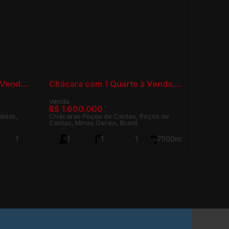
Chácara com 2 Quartos à Venda, Jóias do Vale do Sol - Poços de Caldas
Chácara com 1 Quarto à Venda, Chácaras Poços de Caldas - Poços de Caldas
R$
1.600.000
aldas,
Chácaras Poços de Caldas, Poços de
Caldas, Minas Gerais, Brasil
1
1
1
1
7500m²
250m²