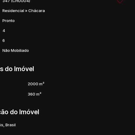
347
(CH0004)
Residencial
»
Chácara
Pronto
4
6
Não Mobiliado
s do Imóvel
2000 m²
360 m²
ção do Imóvel
is
,
Brasil