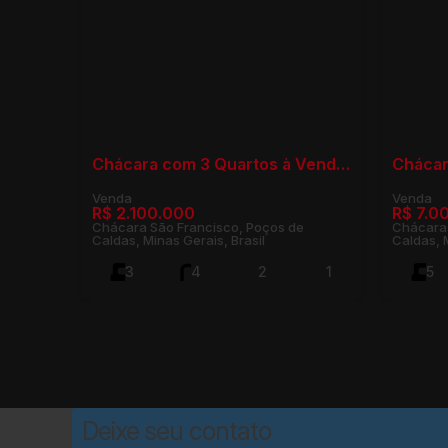
Chácara com 3 Quartos à Venda, Chácara São Francisco - Poços de Caldas
R$
2.100.000
R$
7.0
Chácara São Francisco, Poços de
Chácaras
Caldas, Minas Gerais, Brasil
Caldas, M
3
4
2
1
5
1050m²
4
365m²
6
Deixe seu contato