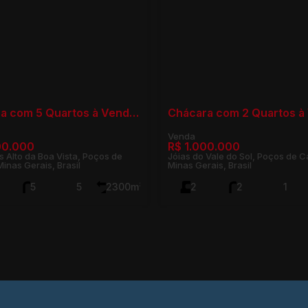
Chácara com 5 Quartos à Venda, Chácaras Alto da Boa Vista - Poços de Caldas
00.000
R$
1.000.000
 Alto da Boa Vista, Poços de
Jóias do Vale do Sol, Poços de C
inas Gerais, Brasil
Minas Gerais, Brasil
5
5
2300m²
2
2
1
1000m²
1500m²
4