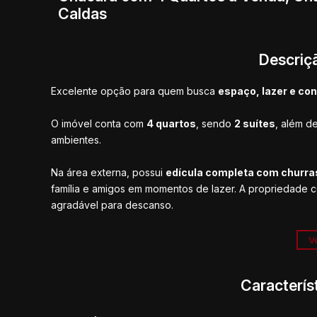
Caldas
Descriç
Excelente opção para quem busca
espaço, lazer e co
O imóvel conta com
4 quartos
, sendo
2 suítes
, além d
ambientes.
Na área externa, possui
edícula completa com churrasq
família e amigos em momentos de lazer. A propriedade 
agradável para descanso.
Perfeita para quem deseja tranquilidade e um espa
Ve
Caracterís