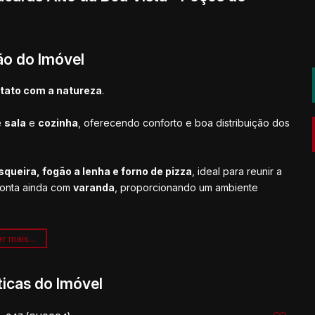
ão do Imóvel
ntato com a natureza
.
e
sala
e
cozinha
, oferecendo conforto e boa distribuição dos
ueira, fogão a lenha e forno de pizza
, ideal para reunir a
conta ainda com
varanda
, proporcionando um ambiente
ço amplo para aproveitar bons momentos.
r mais...
ticas do Imóvel