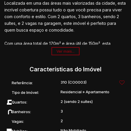
Localizada em uma das áreas mais valorizadas da cidade, esta
incrível cobertura possui tudo o que você precisa para viver
com conforto e estilo. Com 2 quartos, 3 banheiros, sendo 2
suítes, e 2 vagas na garagem, este imóvel é perfeito para
quem busca espaço e comodidade.
Com uma área total de 170m² e área útil de 150m², esta
cobertura oferece todo o conforto e privacidade que você e
Ver mais...
sua família merecem. Além disso, conta com uma incrível vista
panorâmica da cidade, perfeita para relaxar e desfrutar de
Características do Imóvel
momentos inesquecíveis.
310
(CO0003)
Referência:
Não perca a oportunidade de adquirir este imóvel dos sonhos!
Entre em contato conosco e agende uma visita hoje mesmo.
Residencial
»
Apartamento
Tipo de Imóvel:
Venha conhecer e se apaixonar por esta incrível cobertura.
2 (sendo 2 suítes)
Quartos:
Estamos te esperando!
3
Banheiros:
2
Vagas:
Não Mobiliado