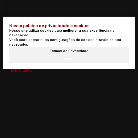
Nossa política de privacidade e cookies
Nosso site utiliza cookies para melhorar a sua experiência na
navegação.
Você pode alterar suas configurações de cookies através do seu
navegador.
Termos de Privacidade
Apartamento com 3 Quartos, Centro - Poços de Caldas
Aceito
R$
6.200
Rua dos Expedicionários, 37701-041, Centro, Poços de
Caldas, Minas Gerais, Brasil
3
4
3
3
143m²