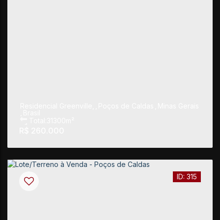
Residencial Greenville
,
Poços de Caldas
,
Minas Gerais
,
Brasil
Total:
31300m²
R$
260.000
315