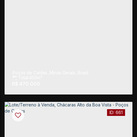
Poços de Caldas
,
Minas Gerais
,
Brasil
Total:
450m²
R$
470.000
661