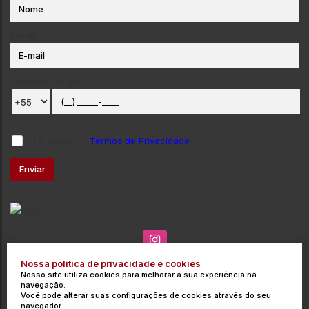
E-mail:
Telefone/Celular:
Li e aceito os
Termos de Privacidade
Nossa política de privacidade e cookies
(035) 3715-3000
contato@integrata.com.br
Nosso site utiliza cookies para melhorar a sua experiência na
Rua Barros Cobra
,
271
,
Centro
,
Poços de Caldas
,
MG
,
Brasil
navegação.
Você pode alterar suas configurações de cookies através do seu
CRECI: 9454-J
navegador.