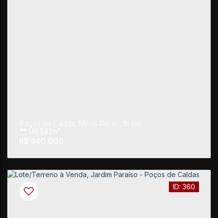
Poços de Caldas
,
Minas Gerais
,
Brasil
Útil:
542m²
R$
840.000
360