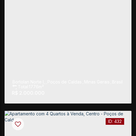
Bortolan Norte I
,
Poços de Caldas
,
Minas Gerais
,
Brasil
Total:
1776m²
R$
2.000.000
432