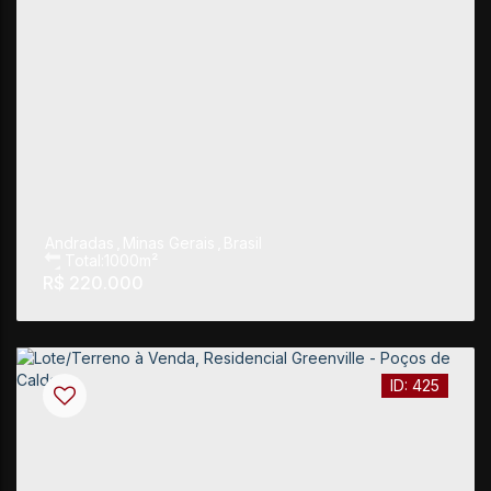
Andradas
,
Minas Gerais
,
Brasil
Total:
1000m²
R$
220.000
425