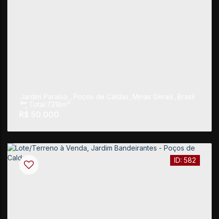
Jardim Paraíso
,
Poços de Caldas
,
Minas Gerais
,
Brasil
Total:
7318m²
R$
50.000
582