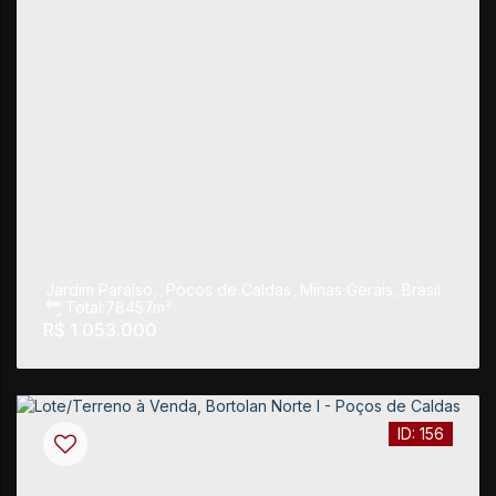
Jardim Paraíso
,
Poços de Caldas
,
Minas Gerais
,
Brasil
Total:
78457m²
R$
1.053.000
156