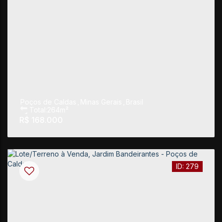
Poços de Caldas
,
Minas Gerais
,
Brasil
Total:
264m²
R$
168.000
279