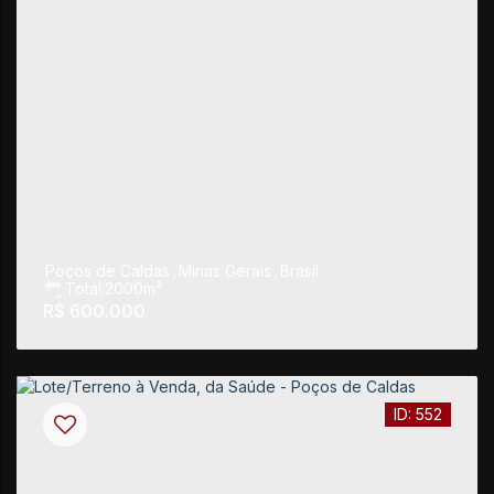
Poços de Caldas
,
Minas Gerais
,
Brasil
Total:
2000m²
R$
600.000
552