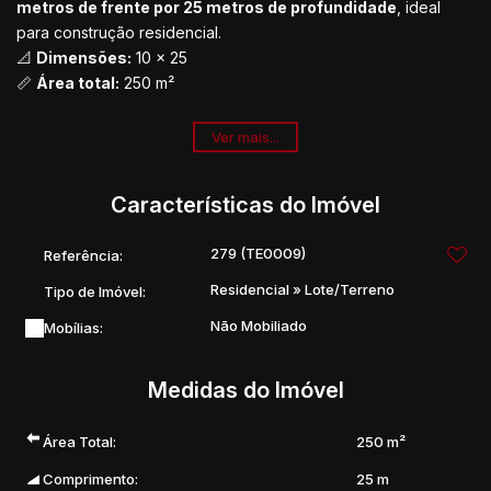
metros de frente por 25 metros de profundidade
, ideal
para construção residencial.
📐
Dimensões:
10 x 25
📏
Área total:
250 m²
Excelente opção para quem deseja construir ou investir
Ver mais...
em uma região em crescimento.
Características do Imóvel
279
(TE0009)
Referência:
Residencial
»
Lote/Terreno
Tipo de Imóvel:
Não Mobiliado
Mobílias:
Medidas do Imóvel
Área Total:
250 m²
Comprimento:
25 m