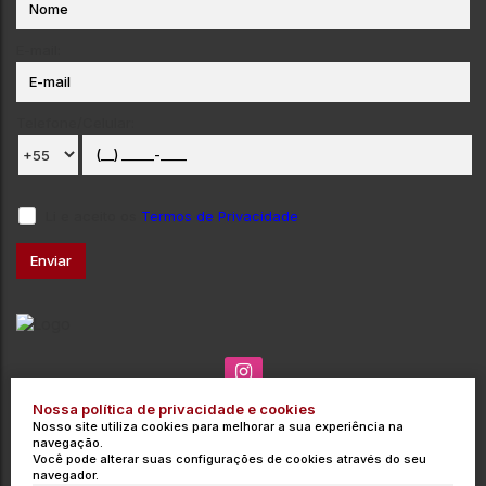
E-mail:
Telefone/Celular:
Li e aceito os
Termos de Privacidade
Nossa política de privacidade e cookies
(035) 3715-3000
contato@integrata.com.br
Nosso site utiliza cookies para melhorar a sua experiência na
Rua Barros Cobra
,
271
,
Centro
,
Poços de Caldas
,
MG
,
Brasil
navegação.
Você pode alterar suas configurações de cookies através do seu
CRECI: 9454-J
navegador.