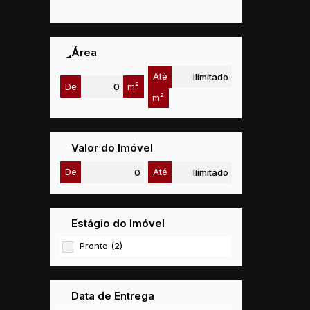
Área
Até
De
m²
m²
Valor do Imóvel
De
Até
Estágio do Imóvel
Pronto (2)
Data de Entrega