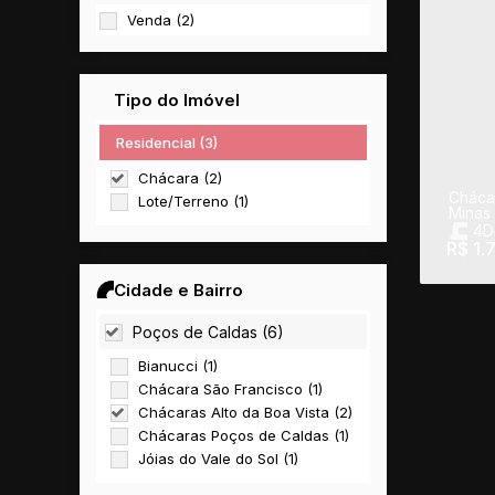
Venda (2)
Tipo do Imóvel
Residencial (3)
Chácara (2)
Chácar
Lote/Terreno (1)
Minas 
4
D
R$
1.
Útil
Cidade e Bairro
Poços de Caldas (6)
Bianucci (1)
Chácara São Francisco (1)
Chácaras Alto da Boa Vista (2)
Chácaras Poços de Caldas (1)
Jóias do Vale do Sol (1)