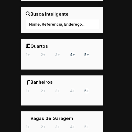
Busca Inteligente
Quartos
1+
2+
3+
4+
5+
Banheiros
1+
2+
3+
4+
5+
Vagas de Garagem
1+
2+
3+
4+
5+