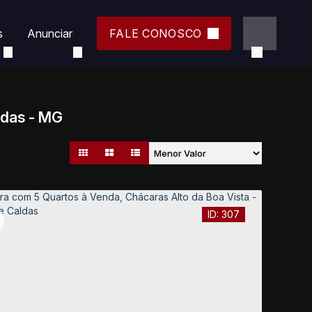
s
Anunciar
FALE CONOSCO
ldas - MG
307