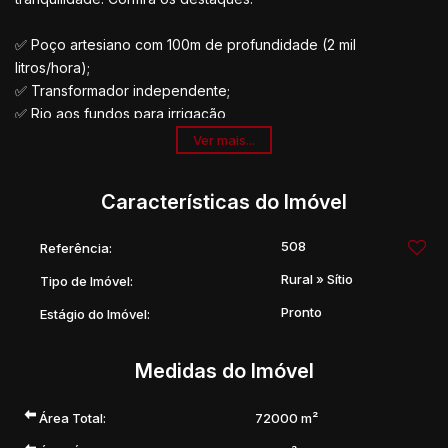
✅ Poço artesiano com 100m de profundidade (2 mil
litros/hora);
✅ Transformador independente;
✅ Rio aos fundos para irrigação
✅ A apenas 2.000m do asfalto;
Ver mais...
✅ Vista 360° deslumbrante;
✅ Internet e câmeras de monitoramento;
Características do Imóvel
✅ Terra fértil e altamente produtiva;
✅ 10% de reserva legal com árvores nativas;
508
Referência:
Tudo isso em uma região privilegiada, perfeita para quem
Rural
»
Sítio
Tipo de Imóvel:
busca produção e qualidade de vida no campo!
Pronto
Estágio do Imóvel:
Medidas do Imóvel
Área Total:
72000 m²