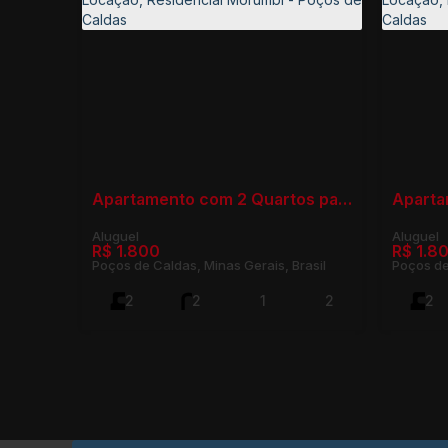
Apartamento com 2 Quartos para Locação, Residencial Morumbí - Poços de Caldas
R$
1.800
R$
1.8
Poços de Caldas, Minas Gerais, Brasil
Poços de
2
2
1
2
2
1
75m²
1