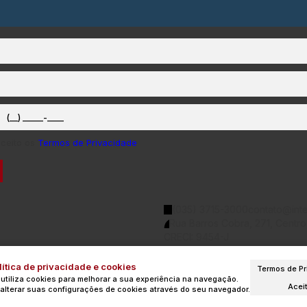
aceito os
Termos de Privacidade
(035) 3715-3000
contato@inte
Rua Barros Cobra
,
271
,
Centro
CRECI: 9454-J
ítica de privacidade e cookies
Termos de Pr
 utiliza cookies para melhorar a sua experiência na navegação.
Acei
alterar suas configurações de cookies através do seu navegador.