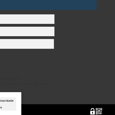
grata.com.br
,
Poços de Caldas
,
MG
,
Brasil
ivacidade
to