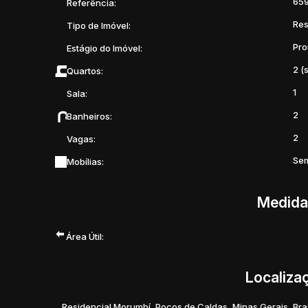
65
Referência:
#Apartamento #ApartamentoÀVenda #Imóveis #SeuNov
Res
Tipo de Imóvel:
#MercadoImobiliário #Oportunidade #QualidadeDeVida #
Pro
Estágio do Imóvel:
#VemMorarBem
2 (
Quartos:
1
Sala:
2
Banheiros:
2
Vagas:
Sem
Mobílias:
Medida
Área Útil:
Localiza
Residencial Morumbí
,
Poços de Caldas
,
Minas Gerais
,
Bra