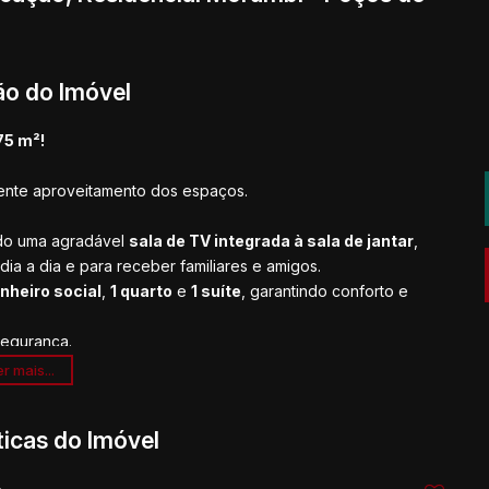
ão do Imóvel
75 m²!
lente aproveitamento dos espaços.
do uma agradável
sala de TV integrada à sala de jantar
,
a a dia e para receber familiares e amigos.
nheiro social
,
1 quarto
e
1 suíte
, garantindo conforto e
segurança.
r mais...
 de vida em um imóvel com ambientes bem planejados e
ticas do Imóvel
 sua visita!