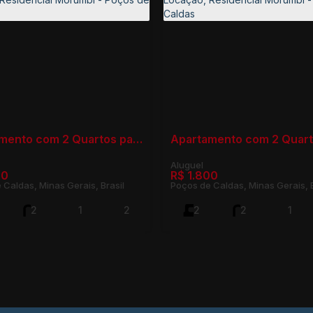
Apartamento com 2 Quartos para Locação, Residencial Morumbí - Poços de Caldas
00
R$
1.800
 Caldas, Minas Gerais, Brasil
Poços de Caldas, Minas Gerais, B
2
1
2
2
2
1
75m²
1