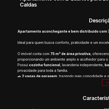
Caldas
Descriç
Apartamento aconchegante e bem distribuído com 
Ideal para quem busca conforto, praticidade e um exce
O imóvel conta com
75 m² de área privativa
, oferecen
proporcionando um ambiente amplo e acolhedor para o di
Possui
cozinha funcional
, lavanderia independente,
ba
privacidade para toda a família.
🚗
2 vagas de garagem
, trazendo mais comodidade e 
Ve
Uma excelente oportunidade para morar com qualidade
funcionais.
Caracterís
📲
Entre em contato para mais informações e agende