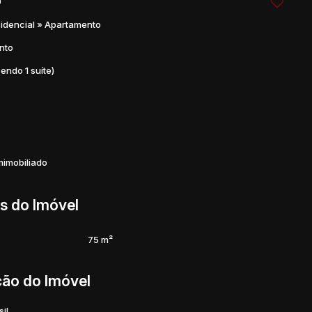
9
oLar #DuasVagasDeGaragem #ApartamentoComSuíte
idencial
»
Apartamento
Imobiliária #PoçosDeCaldas #IntegrataImóveis
nto
sendo 1 suíte)
imobiliado
s do Imóvel
75 m²
ção do Imóvel
sil