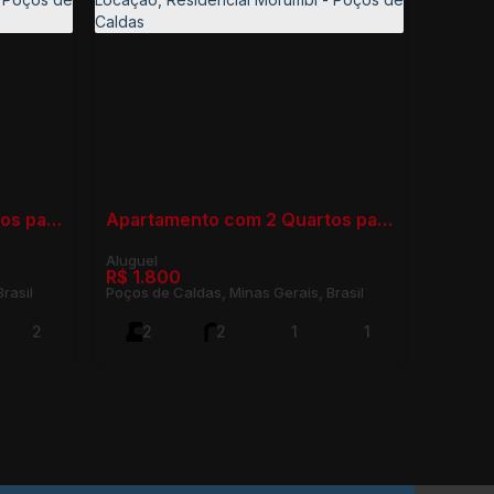
Apartamento com 2 Quartos para Locação, Residencial Morumbí - Poços de Caldas
Apartamento com 2 Quartos para Locação, Residencial Morumbí - Poços de Caldas
R$
1.800
rasil
Poços de Caldas, Minas Gerais, Brasil
2
2
2
1
1
75m²
2
75m²