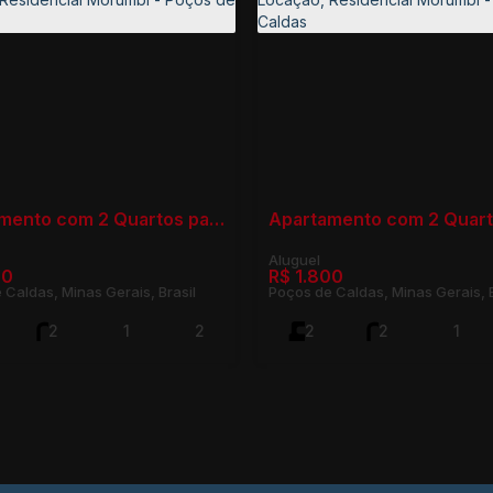
Apartamento com 2 Quartos para Locação, Residencial Morumbí - Poços de Caldas
00
R$
1.800
 Caldas, Minas Gerais, Brasil
Poços de Caldas, Minas Gerais, B
2
1
2
2
2
1
75m²
2