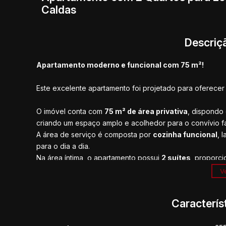
Caldas
Descriç
Apartamento moderno e funcional com 75 m²!
Este excelente apartamento foi projetado para oferecer 
O imóvel conta com
75 m² de área privativa
, dispondo
criando um espaço amplo e acolhedor para o convívio fam
A área de serviço é composta por
cozinha funcional
, 
para o dia a dia.
Na área íntima, o apartamento possui
2 suítes
, proporci
🚗
1 vaga de garagem
Ve
Uma excelente opção para quem busca um imóvel modern
Caracterís
📲
Entre em contato para mais informações e agende