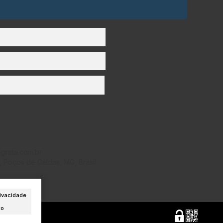
grata.com.br
,
Poços de Caldas
,
MG
,
Brasil
ivacidade
to