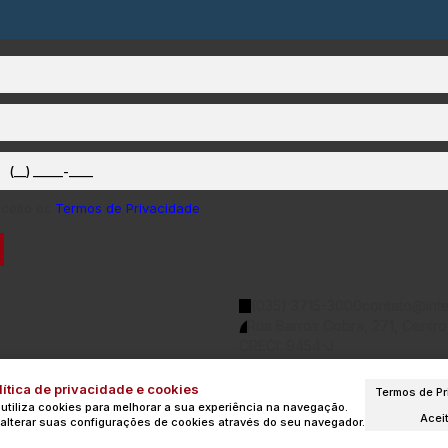
aceito os
Termos de Privacidade
(035) 3715-3000
contato@inte
Rua Barros Cobra
,
271
,
Centro
CRECI: 9454-J
ítica de privacidade e cookies
Termos de Pr
 utiliza cookies para melhorar a sua experiência na navegação.
Acei
alterar suas configurações de cookies através do seu navegador.