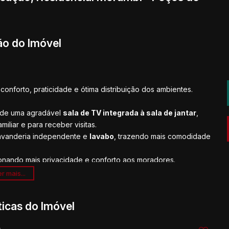
ão do Imóvel
conforto, praticidade e ótima distribuição dos ambientes.
 de uma agradável
sala de TV integrada à sala de jantar
,
iliar e para receber visitas.
lavanderia independente e
lavabo
, trazendo mais comodidade
onando mais privacidade e conforto aos moradores.
r mais...
o, com ambientes bem planejados e uma planta inteligente.
ticas do Imóvel
 sua visita!