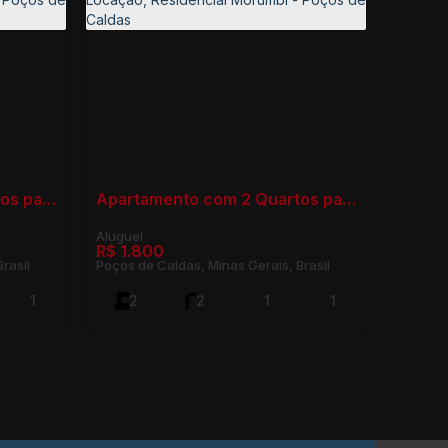
Apartamento com 2 Quartos para Locação, Residencial Morumbí - Poços de Caldas
Apartamento com 2 Quartos para Locação, Residencial Morumbí - Poços de Caldas
R$
1.800
rasil
Poços de Caldas, Minas Gerais, Brasil
1
2
2
1
1
75m²
2
75m²