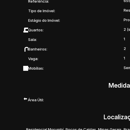
65
Referência:
#Apartamento #Imóvel #ApartamentoÀVenda #DuasSuíte
Res
Tipo de Imóvel:
#Oportunidade #VemMorarBem #PoçosDeCaldas #Mercado
Pro
Estágio do Imóvel:
2 (
Quartos:
1
Sala:
2
Banheiros:
1
Vaga:
Sem
Mobílias:
Medida
Área Útil:
Localiza
Residencial Morumbí
,
Poços de Caldas
,
Minas Gerais
,
Bra