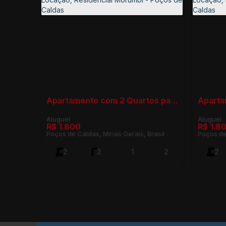
Apartamento com 2 Quartos para Locação, Residencial Morumbí - Poços de Caldas
R$
1.800
R$
1.8
Poços de Caldas, Minas Gerais, Brasil
Poços de
2
2
1
2
2
1
75m²
1