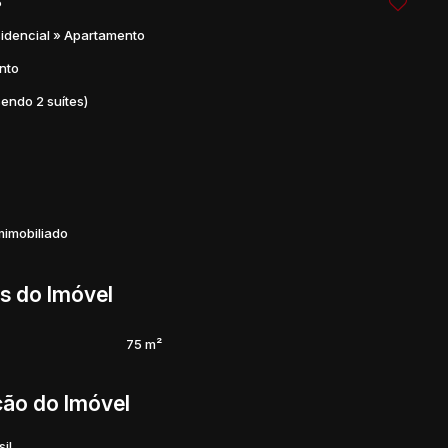
5
s #ApartamentoModerno #SeuNovoLar #Imobiliária
idencial
»
Apartamento
Imobiliário #IntegrataImóveis
nto
sendo 2 suítes)
imobiliado
s do Imóvel
75 m²
ção do Imóvel
sil