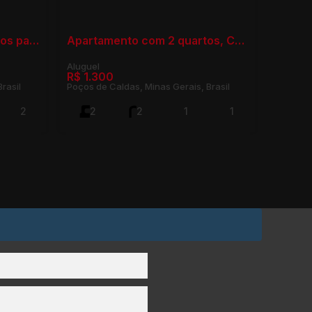
Apartamento com 2 Quartos para Locação, Residencial Morumbí - Poços de Caldas
Apartamento com 2 quartos, Chácara dos Cravos - Poços de Caldas
R$
1.300
rasil
Poços de Caldas, Minas Gerais, Brasil
2
2
2
1
1
75m²
70m²