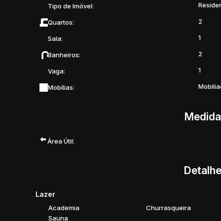
Reside
Tipo de Imóvel:
Uma excelente opção para quem deseja morar com confo
2
Quartos:
📲 Agende sua visita!
1
Sala:
2
Banheiros:
1
Vaga:
Mobili
Mobílias:
Medida
Área Útil:
Detalhe
Lazer
Academia
Churrasqueira
Sauna