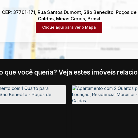
CEP: 37701-171
,
Rua Santos Dumont
,
São Benedito
,
Poços de
Caldas
,
Minas Gerais
,
Brasil
Clique aqui para ver o
Mapa
o que você queria? Veja estes imóveis relaci