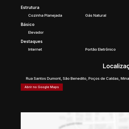
Estrutura
Cozinha Planejada
Gás Natural
Básico
Elevador
Destaques
Internet
Portão Eletrônico
Localiza
Rua Santos Dumont
,
São Benedito
,
Poços de Caldas
,
Mina
Abrir no Google Maps