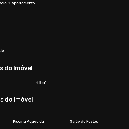
ncial
»
Apartamento
rto, comodidade e lazer em um só lugar.
ado
s do Imóvel
66 m²
s do Imóvel
Piscina Aquecida
Salão de Festas