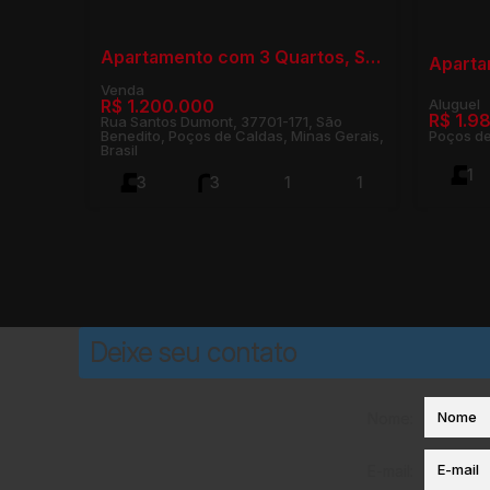
Apartamento com 3 Quartos, São Benedito - Poços de Caldas
R$
1.200.000
R$
1.9
Rua Santos Dumont, 37701-171, São
Benedito, Poços de Caldas, Minas Gerais,
Poços de
Brasil
1
3
3
1
1
1
2
120m²
Deixe seu contato
Nome:
E-mail: