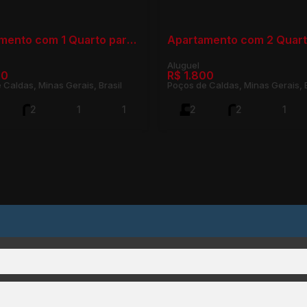
Apartamento com 1 Quarto para Locação, São Benedito - Poços de Caldas
80
R$
1.800
 Caldas, Minas Gerais, Brasil
Poços de Caldas, Minas Gerais, B
2
1
1
2
2
1
41m²
1