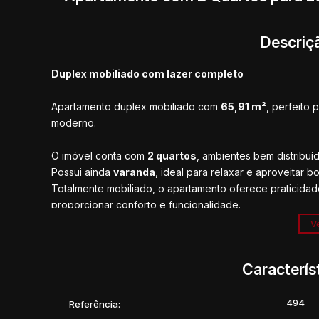
Descriç
Duplex mobiliado com lazer completo
Apartamento duplex mobiliado com
65,91 m²
, perfeito 
moderno.
O imóvel conta com
2 quartos
, ambientes bem distribuí
Possui ainda
varanda
, ideal para relaxar e aproveitar 
Totalmente mobiliado, o apartamento oferece praticida
proporcionar conforto e funcionalidade.
Ve
O condomínio dispõe de excelente infraestrutura de laz
🏋️ Academia
Caracterís
🧖 Sauna
🏊 Piscina aquecida
🧺 Lavanderia
494
Referência: