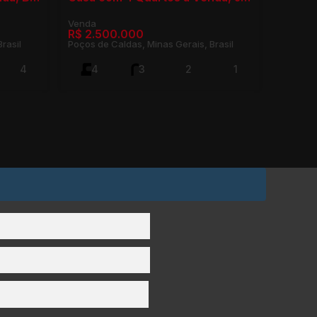
R$
2.500.000
rasil
Poços de Caldas, Minas Gerais, Brasil
4
4
3
2
1
827m²
360m²
2
328m²