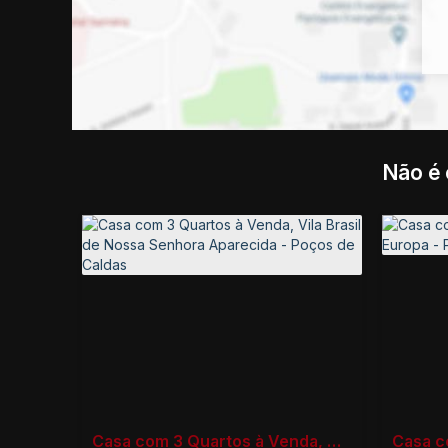
Não é 
Casa com 3 Quartos à Venda, Vila Brasil de Nossa Senhora Aparecida - Poços de Caldas