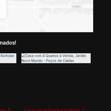
onados!
Casa com 4 Quartos à Venda, Bortolan Norte II - Poços de Caldas
Casa com 4 Quartos à Venda, Jardim Novo Mundo - Poços de Caldas