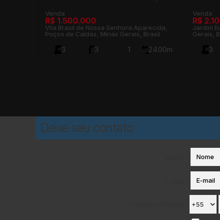
R$
1.500.000
R$
2.1
Vila Brasil de Nossa Senhora Aparecida,
Jardim E
Poços de Caldas, Minas Gerais, Brasil
Gerais, B
3
3
1
2400m²
3
160m²
80m
30m
30m
460m
Deixe seu contato
Nome:
E-mail:
Telefone/Celular: