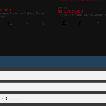
00.000
R$
2.700.000
uropa, Poços de Caldas, Minas
Poços de Caldas, Minas Gerais, B
rasil
4
6
2
4
2
3
2
288m²
²
3
311m²